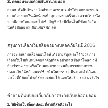
3. ทดสอบระบบด้วยเงินจำนวนน้อย
ก่อนจะตัดสินใจฝากเงินจำนวนมาก แนะนำให้ทดลองฝากและ
ถอนด้วยยอดเงินเล็กน้อยเพื่อดูความรวดเร็วและความโปร่งใส
หากมีการตัดยอดแต่ไม่เข้าบัญชี หรือมีเงื่อนไขที่ขัดแย้งกัน
นั่นคือสัญญาณเตือนภัยที่ชัดเจน
สรุปการเลือกเว็บสล็อตอย่างปลอดภัยในปี 2026
การจะเล่นเกมสล็อตออนไลน์ได้อย่างสนุกและไร้กังวล การ
เลือกเว็บไซต์เป็นปัจจัยสำคัญที่สุด อย่าหลงเชื่อคำโฆษณาที่
อ้างว่าชนะง่ายหรือมีโบนัสมหาศาลจนลืมตรวจสอบความ
ปลอดภัย ใช้หลักเกณฑ์ข้างต้นในการประเมิน และจำไว้เสมอ
ว่าเว็บที่ดีต้องโปร่งใส ตรวจสอบได้ และให้บริการอย่างจริงใจ
คำถามที่พบบ่อยเกี่ยวกับการระวังเว็บสล็อตปลอม
1. วิธีเช็คเว็บสล็อตปลอมที่ง่ายที่สุดคืออะไร