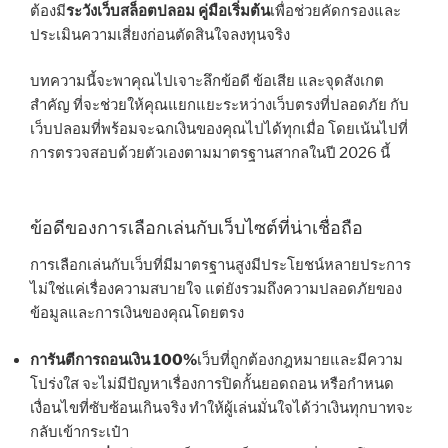
ต้องมี
ระวังเว็บสล็อตปลอม คู่มือเริ่มต้น
เพื่อช่วยคัดกรองและ
ประเมินความเสี่ยงก่อนตัดสินใจลงทุนจริง
บทความนี้จะพาคุณไปเจาะลึกข้อดี ข้อเสีย และจุดสังเกต
สำคัญ ที่จะช่วยให้คุณแยกแยะระหว่างเว็บตรงที่ปลอดภัย กับ
เว็บปลอมที่พร้อมจะฉกเงินของคุณไปได้ทุกเมื่อ โดยเน้นไปที่
การตรวจสอบด้วยตัวเองตามมาตรฐานสากลในปี 2026 นี้
ข้อดีของการเลือกเล่นกับเว็บไซต์ที่น่าเชื่อถือ
การเลือกเล่นกับเว็บที่มีมาตรฐานสูงมีประโยชน์หลายประการ
ไม่ใช่แค่เรื่องความสบายใจ แต่ยังรวมถึงความปลอดภัยของ
ข้อมูลและการเงินของคุณโดยตรง
การันตีการถอนเงิน 100%
เว็บที่ถูกต้องกฎหมายและมีความ
โปร่งใส จะไม่มีปัญหาเรื่องการปิดกั้นยอดถอน หรือกำหนด
เงื่อนไขที่ซับซ้อนเกินจริง ทำให้ผู้เล่นมั่นใจได้ว่าเงินทุกบาทจะ
กลับเข้ากระเป๋า