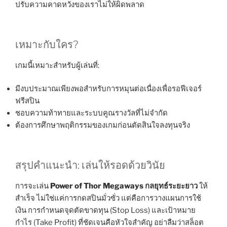
ปรับความคาดหวังของเราไม่ให้ผิดพลาด
เหมาะกับใคร?
เกมนี้เหมาะสำหรับผู้เล่นที่:
มีงบประมาณเพียงพอสำหรับการหมุนต่อเนื่องเพื่อรอฟีเจอร์
ฟรีสปิน
ชอบความท้าทายและระบบคูณรางวัลที่ไม่จำกัด
ต้องการศึกษาพฤติกรรมของเกมก่อนตัดสินใจลงทุนจริง
สรุปคำแนะนำ: เล่นให้รอดด้วยวินัย
การจะเล่น
Power of Thor Megaways กลยุทธ์ระยะยาว
ให้
สำเร็จ ไม่ใช่แค่การกดสปินมั่วซั่ว แต่คือการวางแผนการใช้
เงิน การกำหนดจุดตัดขาดทุน (Stop Loss) และเป้าหมาย
กำไร (Take Profit) ที่ชัดเจนคือหัวใจสำคัญ อย่าลืมว่าสล็อต