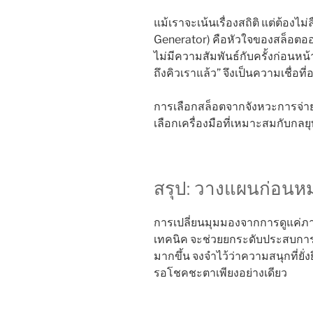
แม้เราจะเน้นเรื่องสถิติ แต่ต้อ
Generator) คือหัวใจของสล็อตออน
ไม่มีความสัมพันธ์กับครั้งก่อนหน้า
ถึงคิวเราแล้ว” จึงเป็นความเชื่อท
การเลือกสล็อตจากจังหวะการจ่า
เลือกเครื่องมือที่เหมาะสมกับกลย
สรุป: วางแผนก่อนหมุน
การเปลี่ยนมุมมองจากการดูแค่ภ
เทคนิค จะช่วยยกระดับประสบการ
มากขึ้น จงจำไว้ว่าความสนุกที่ยั
รอโชคชะตาเพียงอย่างเดียว