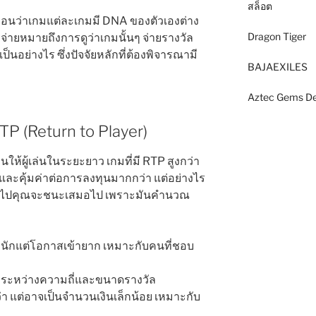
สล็อต
ก่อนว่าเกมแต่ละเกมมี DNA ของตัวเองต่าง
Dragon Tiger
่ายหมายถึงการดูว่าเกมนั้นๆ จ่ายรางวัล
นอย่างไร ซึ่งปัจจัยหลักที่ต้องพิจารณามี
BAJAEXILES
Aztec Gems De
RTP (Return to Player)
นให้ผู้เล่นในระยะยาว เกมที่มี RTP สูงกว่า
และคุ้มค่าต่อการลงทุนมากกว่า แต่อย่างไร
อบถัดไปคุณจะชนะเสมอไป เพราะมันคำนวณ
หนักแต่โอกาสเข้ายาก เหมาะกับคนที่ชอบ
ุลระหว่างความถี่และขนาดรางวัล
ว่า แต่อาจเป็นจำนวนเงินเล็กน้อย เหมาะกับ