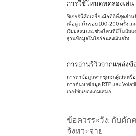
การใช้โหมดทดลองเล่น
ฟีเจอร์นี้คือเครื่องมือที่ดีที่สุด
เพื่อดูว่าในรอบ 100-200 ครั้ง เ
เงียบสงบ และช่วงไหนที่มีโบนัสแต
ฐานข้อมูลในใจก่อนลงเงินจริง
การอ่านรีวิวจากแหล่งข้อมู
การหาข้อมูลจากชุมชนผู้เล่นหรือเ
การค้นหาข้อมูล RTP และ Volatilit
เวอร์ชันของเกมเสมอ
ข้อควรระวัง: กับดักค
จังหวะจ่าย