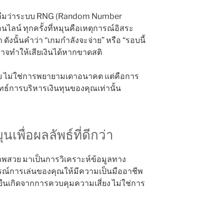
งไม่ลืมว่าระบบ RNG (Random Number
ไลน์ ทุกครั้งที่หมุนคือเหตุการณ์อิสระ
 ดังนั้นคำว่า “เกมกำลังจะจ่าย” หรือ “รอบนี้
ี่อาจทำให้เสียเงินได้หากขาดสติ
ย ไม่ใช่การพยายามเดาอนาคต แต่คือการ
ุทธ์การบริหารเงินทุนของคุณเท่านั้น
เพื่อผลลัพธ์ที่ดีกว่า
าพสวย มาเป็นการวิเคราะห์ข้อมูลทาง
ณ์การเล่นของคุณให้มีความเป็นมืออาชีพ
่งยืนเกิดจากการควบคุมความเสี่ยง ไม่ใช่การ