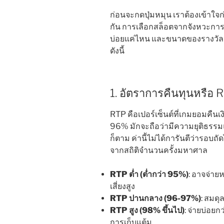
ก่อนจะกดปุ่มหมุน เราต้องเข้าใจ
กัน การเลือกสล็อตจากจังหวะการจ
บ่อยแค่ไหน และขนาดของรางวัลเป็
ดังนี้
1. อัตราการคืนทุนหรือ 
RTP คือเปอร์เซ็นต์ที่เกมยอมคืนเงิ
96% มักจะถือว่ามีความยุติธรรม
ก็ตาม ค่านี้ไม่ได้การันตีว่าร
จากสถิติจำนวนครั้งมหาศาล
RTP ต่ำ (ต่ำกว่า 95%)
: อาจจ่าย
เสี่ยงสูง
RTP ปานกลาง (96-97%)
: สมด
RTP สูง (98% ขึ้นไป)
: จ่ายบ่อยก
การเก็บแต้ม