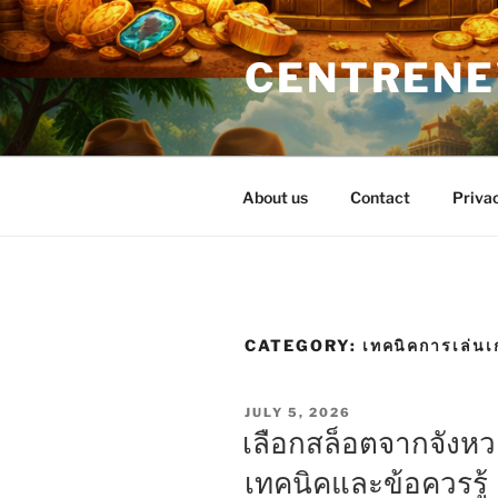
Skip
to
CENTREN
content
About us
Contact
Privac
CATEGORY:
เทคนิคการเล่นเ
POSTED
JULY 5, 2026
ON
เลือกสล็อตจากจังหว
เทคนิคและข้อควรรู้