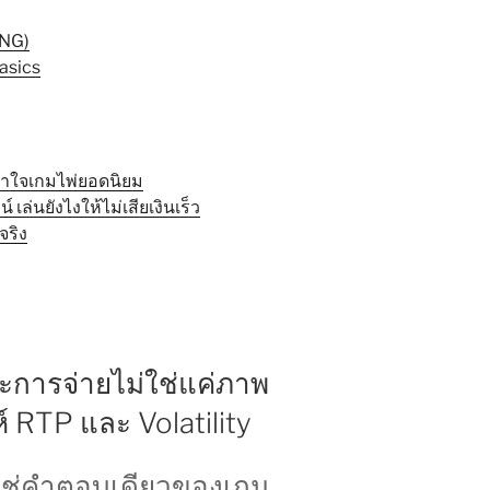
RNG)
asics
ข้าใจเกมไพ่ยอดนิยม
เล่นยังไงให้ไม่เสียเงินเร็ว
จริง
ะการจ่ายไม่ใช่แค่ภาพ
์ RTP และ Volatility
ใช่คำตอบเดียวของเกม