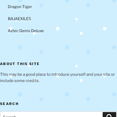
Dragon Tiger
BAJAEXILES
Aztec Gems Deluxe
ABOUT THIS SITE
This may be a good place to introduce yourself and your site or
include some credits.
SEARCH
Search
Se