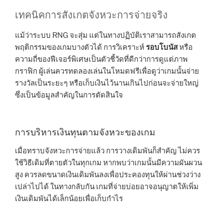
เทคนิคการสังเกตจังหวะการจ่ายจริง
แม้ว่าระบบ RNG จะสุ่ม แต่ในทางปฏิบัติเราสามารถสังเกต
พฤติกรรมของเกมบางตัวได้ การวิเคราะห์
รอบโบนัส
หรือ
ความถี่ของฟีเจอร์พิเศษเป็นตัวชี้วัดที่ดีกว่าการดูแต่ภาพ
กราฟิก ผู้เล่นควรทดลองเล่นในโหมดฟรีเพื่อดูว่าเกมนั้นจ่าย
รางวัลเป็นระยะๆ หรือเก็บเงินไว้นานเกินไปก่อนจะจ่ายใหญ่
ซึ่งเป็นข้อมูลสำคัญในการตัดสินใจ
การบริหารเงินทุนตามจังหวะของเกม
เมื่อทราบจังหวะการจ่ายแล้ว การวางเดิมพันก็สำคัญ ไม่ควร
ใช้วิธีเดิมที่ตายตัวในทุกเกม หากพบว่าเกมนั้นมีความผันผวน
สูง ควรลดขนาดเงินเดิมพันลงเพื่อประคองทุนให้ผ่านช่วงว่าง
เปล่าไปได้ ในทางกลับกัน เกมที่จ่ายบ่อยอาจอนุญาตให้เพิ่ม
เงินเดิมพันได้เล็กน้อยเพื่อเก็บกำไร