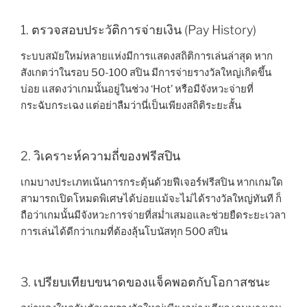
1. ตรวจสอบประวัติการจ่ายเงิน (Pay History)
ระบบสมัยใหม่หลายแห่งมีการแสดงสถิติการเล่นล่าสุด หาก
สังเกตว่าในรอบ 50-100 สปิน มีการจ่ายรางวัลใหญ่เกิดขึ้น
บ่อย แสดงว่าเกมนั้นอยู่ในช่วง ‘Hot’ หรือมีจังหวะจ่ายที่
กระฉับกระเฉง แต่อย่าลืมว่านี่เป็นเพียงสถิติระยะสั้น
2. วิเคราะห์ความถี่ของฟรีสปิน
เกมบางประเภทเน้นการกระตุ้นด้วยฟีเจอร์ฟรีสปิน หากเกมใด
สามารถเปิดโหมดพิเศษได้บ่อยแม้จะไม่ได้รางวัลใหญ่ทันที ก็
ถือว่าเกมนั้นมีจังหวะการจ่ายที่สม่ำเสมอและช่วยยืดระยะเวลา
การเล่นได้ดีกว่าเกมที่ต้องลุ้นโบนัสทุก 500 สปิน
3. เปรียบเทียบขนาดของแจ็คพอตกับโอกาสชนะ