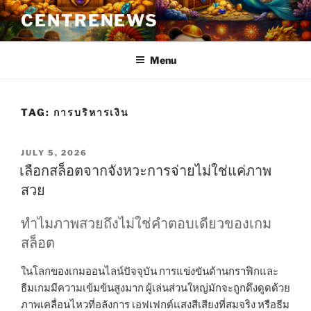
Skip
CENTRENEWS
to
content
Menu
TAG:
การบริหารเงิน
POSTED
JULY 5, 2026
ON
เลือกสล็อตจากจังหวะการจ่ายไม่ใช่แค่ภาพ
สวย
ทำไมภาพสวยถึงไม่ใช่คำตอบเดียวของเกม
สล็อต
ในโลกของเกมออนไลน์ปัจจุบัน การแข่งขันด้านกราฟิกและ
ธีมเกมมีความเข้มข้นสูงมาก ผู้เล่นส่วนใหญ่มักจะถูกดึงดูดด้วย
ภาพเคลื่อนไหวที่อลังการ เอฟเฟกต์แสงสีเสียงที่สมจริง หรือธีม