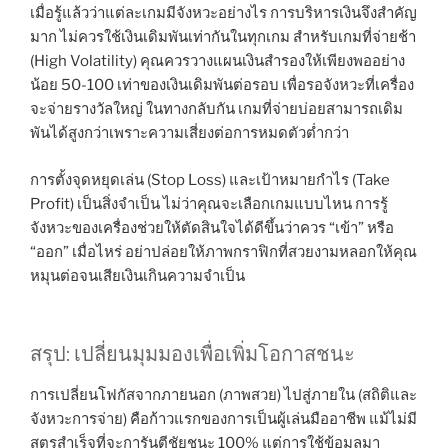
เมื่อรู้แล้วว่าแต่ละเกมมีจังหวะอย่างไร การบริหารเงินจึงสำคัญ
มาก ไม่ควรใช้เงินเดิมพันเท่ากันในทุกเกม สำหรับเกมที่จ่ายช้า
(High Volatility) คุณควรวางแผนเงินสำรองให้เพียงพออย่าง
น้อย 50-100 เท่าของเงินเดิมพันต่อรอบ เพื่อรอจังหวะที่เครื่อง
จะจ่ายรางวัลใหญ่ ในทางกลับกัน เกมที่จ่ายบ่อยสามารถเดิม
พันได้สูงกว่าเพราะความเสี่ยงต่อการหมดตัวต่ำกว่า
การตั้งจุดหยุดเล่น (Stop Loss) และเป้าหมายกำไร (Take
Profit) เป็นสิ่งจำเป็น ไม่ว่าคุณจะเลือกเกมแบบไหน การรู้
จังหวะของเครื่องช่วยให้ตัดสินใจได้ดีขึ้นว่าควร “เข้า” หรือ
“ออก” เมื่อไหร่ อย่าปล่อยให้ภาพกราฟิกที่สวยงามหลอกให้คุณ
หมุนต่อจนเสียเงินเกินความจำเป็น
สรุป: เปลี่ยนมุมมองเพื่อเพิ่มโอกาสชนะ
การเปลี่ยนโฟกัสจากภายนอก (ภาพสวย) ไปสู่ภายใน (สถิติและ
จังหวะการจ่าย) คือก้าวแรกของการเป็นผู้เล่นมืออาชีพ แม้ไม่มี
สูตรสำเร็จที่จะการันตีชัยชนะ 100% แต่การใช้ข้อมูลมา