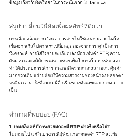
ข้อมูลเกี่ยวกับจิตวิทยาในการพนันจาก Britannica
สรุป: เปลี่ยนวิธีคิดเพื่อผลลัพธ์ที่ดีกว่า
การเลือกสล็อตจากจังหวะการจ่ายไม่ใช่แค่ภาพสวย ไม่ใช่
เรื่องยากเกินไปหากเราเปลี่ยนมุมมองจากการ ‘ดู’ เป็นการ
‘วิเคราะห์’ การใส่ใจรายละเอียดเล็กน้อยเช่นค่า RTP, ความ
ผันผวน และสถิติการเล่น จะช่วยเพิ่มโอกาสในการชนะและ
ทำให้ประสบการณ์การเล่นเกมมีความสนุกสนานและคุ้มค่า
มากกว่าเดิม อย่าปล่อยให้ความสวยงามของหน้าจอหลอกตา
จนลืมความจริงที่ว่าเกมนี้คือเรื่องของตัวเลขและความน่าจะ
เป็น
คำถามที่พบบ่อย (FAQ)
1. เกมสล็อตที่มีภาพสวยมักจะมี RTP ต่ำจริงหรือไม่?
ไม่เสมอไป แต่ในบางกรณีผู้พัฒนาอาจลดค่า RTP ลงเพื่อ