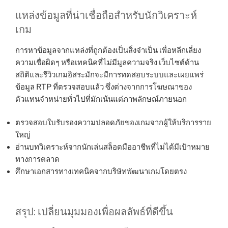
แหล่งข้อมูลที่น่าเชื่อถือสำหรับนักวิเคราะห์
เกม
การหาข้อมูลจากแหล่งที่ถูกต้องเป็นสิ่งจำเป็น เพื่อหลีกเลี่ยง
ความเชื่อผิดๆ หรือเทคนิคที่ไม่มีมูลความจริง เว็บไซต์ด้าน
สถิติและรีวิวเกมอิสระมักจะมีการทดสอบระบบและเผยแพร่
ข้อมูล RTP ที่ตรวจสอบแล้ว ซึ่งต่างจากการโฆษณาของ
ตัวแทนจำหน่ายทั่วไปที่มักเน้นแต่ภาพลักษณ์ภายนอก
ตรวจสอบใบรับรองความปลอดภัยของเกมจากผู้ให้บริการราย
ใหญ่
อ่านบทวิเคราะห์จากนักเล่นสล็อตมืออาชีพที่ไม่ได้มีเป้าหมาย
ทางการตลาด
ศึกษาเอกสารทางเทคนิคจากบริษัทพัฒนาเกมโดยตรง
สรุป: เปลี่ยนมุมมองเพื่อผลลัพธ์ที่ดีขึ้น