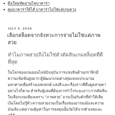
มือใหม่หัดอ่านไพ่บาคาร่า
คุมบาคาร่าให้ได้ บาคาร่าไม่ใช่แค่เกมดวง
POSTED
JULY 5, 2026
ON
เลือกสล็อตจากจังหวะการจ่ายไม่ใช่แค่ภาพ
สวย
ทำไมภาพสวยถึงไม่ใช่ตัวตัดสินเกมสล็อตที่ดี
ที่สุด
ในโลกของเกมออนไลน์ปัจจุบัน การแข่งขันด้านกราฟิกมี
ความเข้มข้นสูงมาก ผู้พัฒนาเกมต่างทุ่มเทงบประมาณ
มหาศาลเพื่อสร้างเอฟเฟกต์ แสงสี และเรื่องราวที่ดึงดูดสายตา
อย่างไรก็ตาม สำหรับผู้เล่นที่ต้องการกำไรระยะยาว การตัดสิน
ใจเลือกเกมเพียงเพราะ “ภาพสวย” อาจเป็นกับดักที่ทำให้เสีย
เงินโดยไม่รู้ตัว ความสวยงามเป็นเรื่องของอารมณ์และความ
บันเทิง แต่ความคุ้มค่าในการลงทุนนั้นวัดได้จากตัวเลขและ