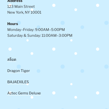
Address
123 Main Street
New York, NY 10001
Hours
Monday–Friday: 9:00AM–5:00PM
Saturday & Sunday: 11:00AM–3:00PM
สล็อต
Dragon Tiger
BAJAEXILES
Aztec Gems Deluxe