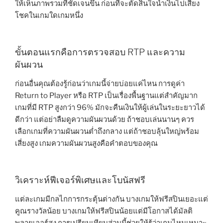
ให้เห็นภาพรวมที่ชัดเจนขึ้น ก่อนที่จะตัดสินใจนำเงินไปเสี่ยง
โชคในเกมใดเกมหนึ่ง
ขั้นตอนแรกคือการตรวจสอบ RTP และความ
ผันผวน
ก่อนอื่นคุณต้องรู้ก่อนว่าเกมนี้จ่ายบ่อยแค่ไหน การดูค่า
Return to Player หรือ RTP เป็นเรื่องพื้นฐานแต่สำคัญมาก
เกมที่มี RTP สูงกว่า 96% มักจะคืนเงินให้ผู้เล่นในระยะยาวได้
ดีกว่า แต่อย่าลืมดูความผันผวนด้วย ถ้าชอบเล่นนานๆ ควร
เลือกเกมที่ความผันผวนต่ำถึงกลาง แต่ถ้าชอบลุ้นใหญ่พร้อม
เสี่ยงสูง เกมความผันผวนสูงคือคำตอบของคุณ
วิเคราะห์ฟีเจอร์พิเศษและโบนัสฟรี
แต่ละเกมมีกลไกการกระตุ้นต่างกัน บางเกมให้ฟรีสปินเยอะแต่
คูณรางวัลน้อย บางเกมให้ฟรีสปินน้อยแต่มีโอกาสได้มัลติ
พลายเออร์สูง การเปรียบเทียบส่วนนี้ช่วยให้รู้ว่าเกมไหนเหมาะ