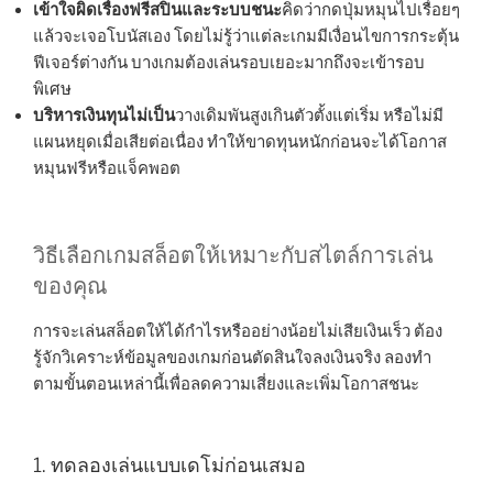
เข้าใจผิดเรื่องฟรีสปินและระบบชนะ
คิดว่ากดปุ่มหมุนไปเรื่อยๆ
แล้วจะเจอโบนัสเอง โดยไม่รู้ว่าแต่ละเกมมีเงื่อนไขการกระตุ้น
ฟีเจอร์ต่างกัน บางเกมต้องเล่นรอบเยอะมากถึงจะเข้ารอบ
พิเศษ
บริหารเงินทุนไม่เป็น
วางเดิมพันสูงเกินตัวตั้งแต่เริ่ม หรือไม่มี
แผนหยุดเมื่อเสียต่อเนื่อง ทำให้ขาดทุนหนักก่อนจะได้โอกาส
หมุนฟรีหรือแจ็คพอต
วิธีเลือกเกมสล็อตให้เหมาะกับสไตล์การเล่น
ของคุณ
การจะเล่นสล็อตให้ได้กำไรหรืออย่างน้อยไม่เสียเงินเร็ว ต้อง
รู้จักวิเคราะห์ข้อมูลของเกมก่อนตัดสินใจลงเงินจริง ลองทำ
ตามขั้นตอนเหล่านี้เพื่อลดความเสี่ยงและเพิ่มโอกาสชนะ
1. ทดลองเล่นแบบเดโม่ก่อนเสมอ