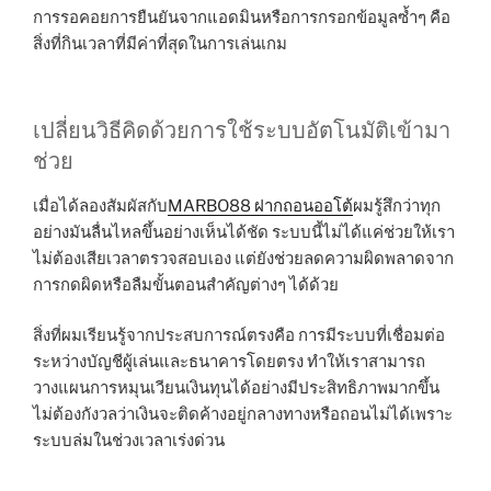
การรอคอยการยืนยันจากแอดมินหรือการกรอกข้อมูลซ้ำๆ คือ
สิ่งที่กินเวลาที่มีค่าที่สุดในการเล่นเกม
เปลี่ยนวิธีคิดด้วยการใช้ระบบอัตโนมัติเข้ามา
ช่วย
เมื่อได้ลองสัมผัสกับ
MARBO88 ฝากถอนออโต้
ผมรู้สึกว่าทุก
อย่างมันลื่นไหลขึ้นอย่างเห็นได้ชัด ระบบนี้ไม่ได้แค่ช่วยให้เรา
ไม่ต้องเสียเวลาตรวจสอบเอง แต่ยังช่วยลดความผิดพลาดจาก
การกดผิดหรือลืมขั้นตอนสำคัญต่างๆ ได้ด้วย
สิ่งที่ผมเรียนรู้จากประสบการณ์ตรงคือ การมีระบบที่เชื่อมต่อ
ระหว่างบัญชีผู้เล่นและธนาคารโดยตรง ทำให้เราสามารถ
วางแผนการหมุนเวียนเงินทุนได้อย่างมีประสิทธิภาพมากขึ้น
ไม่ต้องกังวลว่าเงินจะติดค้างอยู่กลางทางหรือถอนไม่ได้เพราะ
ระบบล่มในช่วงเวลาเร่งด่วน