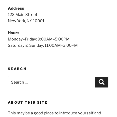
Address
123 Main Street
New York, NY 10001
Hours
Monday–Friday: 9:00AM–5:00PM
Saturday & Sunday: 11:00AM–3:00PM
SEARCH
Search
Search
for:
ABOUT THIS SITE
This may be a good place to introduce yourself and