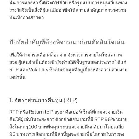
นั้น การมองหา
จังหวะการจ่าย
หรือรูปแบบการหมุนเวียนของ
รางวัลจึงเป็นสิ่งที่ผู้เล่นมืออาชีพให้ความสำคัญมากกว่าความ
บันเทิงทางสายตา
ปัจจัยสำคัญที่ต้องพิจารณาก่อนตัดสินใจเล่น
เพื่อให้สามารถเลือกสล็อตจากจังหวะการจ่ายไม่ใช่แค่ภาพ
สวย ผู้เล่นจำเป็นต้องเข้าใจค่าสถิติพื้นฐานสองประการ ได้แก่
RTP และ Volatility ซึ่งเป็นข้อมูลที่อยู่เบื้องหลังความสวยงาม
เหล่านั้น
1. อัตราส่วนการคืนทุน (RTP)
RTP หรือ Return to Player คือเปอร์เซ็นต์ที่เกมจะจ่ายเงิน
คืนให้ผู้เล่นในระยะยาว ตัวอย่างเช่น เกมที่มี RTP 96% หมาย
ถึงในทุกๆ 100 บาทที่หมุน ระบบจะจ่ายคืนกลับมาโดยเฉลี่ย
96 บาท การเลือกเกมที่มีค่านี้สูงจะช่วยเพิ่มโอกาสในการคง