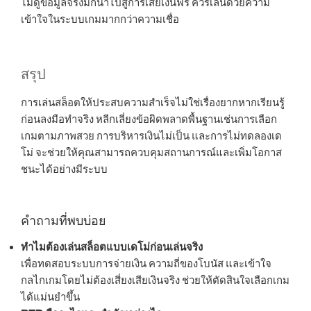
ไม่ดูข้อมูลจริงมักนำไปสู่การเสียเงินฟรี ควรเล่นด้วยความ
เข้าใจในระบบเกมมากกว่าความเชื่อ
สรุป
การเล่นสล็อตให้ประสบความสำเร็จไม่ใช่เรื่องยากหากเรียนรู้
ก่อนลงมือทำจริง หลีกเลี่ยงข้อผิดพลาดพื้นฐานเช่นการเลือก
เกมตามภาพสวย การบริหารเงินไม่เป็น และการไม่ทดลองเด
โม่ จะช่วยให้คุณสามารถควบคุมสถานการณ์และเพิ่มโอกาส
ชนะได้อย่างมีระบบ
คำถามที่พบบ่อย
ทำไมต้องเล่นสล็อตแบบเดโม่ก่อนเล่นจริง
เพื่อทดสอบระบบการจ่ายเงิน ความถี่ของโบนัส และเข้าใจ
กลไกเกมโดยไม่ต้องเสี่ยงเสียเงินจริง ช่วยให้ตัดสินใจเลือกเกม
ได้แม่นยำขึ้น