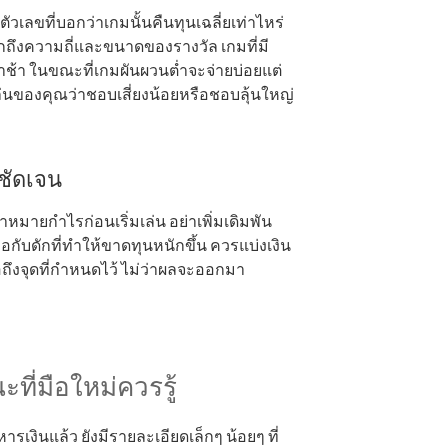
ัวเลขที่บอกว่าเกมนั้นคืนทุนเฉลี่ยเท่าไหร่
ึงความถี่และขนาดของรางวัล เกมที่มี
ช้า ในขณะที่เกมผันผวนต่ำจะจ่ายบ่อยแต่
่นของคุณว่าชอบเสี่ยงน้อยหรือชอบลุ้นใหญ่
ชัดเจน
าหมายกำไรก่อนเริ่มเล่น อย่าเพิ่มเดิมพัน
นคือกับดักที่ทำให้ขาดทุนหนักขึ้น ควรแบ่งเงิน
อถึงจุดที่กำหนดไว้ ไม่ว่าผลจะออกมา
ที่มือใหม่ควรรู้
งินแล้ว ยังมีรายละเอียดเล็กๆ น้อยๆ ที่