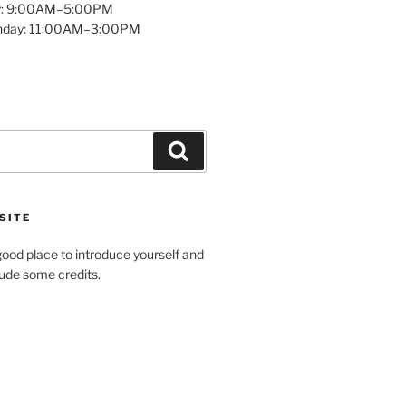
y: 9:00AM–5:00PM
unday: 11:00AM–3:00PM
Search
SITE
ood place to introduce yourself and
clude some credits.