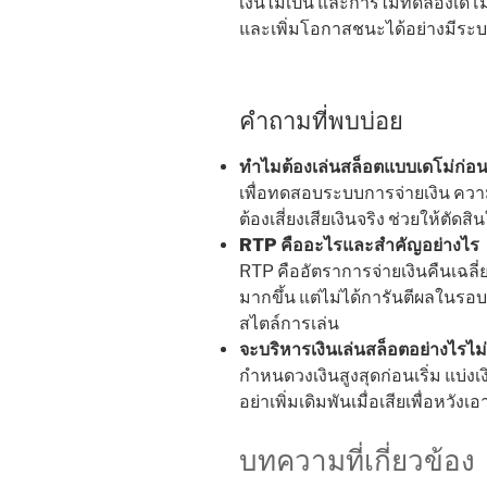
เงินไม่เป็น และการไม่ทดลองเด
และเพิ่มโอกาสชนะได้อย่างมีระ
คำถามที่พบบ่อย
ทำไมต้องเล่นสล็อตแบบเดโม่ก่อนเ
เพื่อทดสอบระบบการจ่ายเงิน ควา
ต้องเสี่ยงเสียเงินจริง ช่วยให้ตัดส
RTP คืออะไรและสำคัญอย่างไร
RTP คืออัตราการจ่ายเงินคืนเฉลี่ย
มากขึ้น แต่ไม่ได้การันตีผลในรอบส
สไตล์การเล่น
จะบริหารเงินเล่นสล็อตอย่างไรไม่ใ
กำหนดวงเงินสูงสุดก่อนเริ่ม แบ่งเ
อย่าเพิ่มเดิมพันเมื่อเสียเพื่อหวั
บทความที่เกี่ยวข้อง