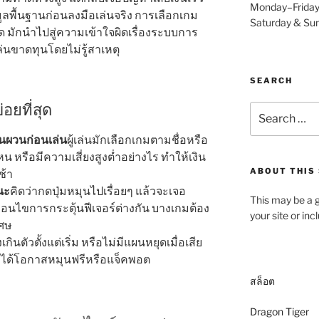
Monday–Frida
มูลพื้นฐานก่อนลงมือเล่นจริง การเลือกเกม
Saturday & S
ด มักนำไปสู่ความเข้าใจผิดเรื่องระบบการ
ล่นขาดทุนโดยไม่รู้สาเหตุ
SEARCH
อยที่สุด
Search
for:
นผวนก่อนเล่น
ผู้เล่นมักเลือกเกมตามชื่อหรือ
หน หรือมีความเสี่ยงสูงต่ำอย่างไร ทำให้เงิน
ABOUT THIS 
ช้า
นะ
คิดว่ากดปุ่มหมุนไปเรื่อยๆ แล้วจะเจอ
This may be a g
งื่อนไขการกระตุ้นฟีเจอร์ต่างกัน บางเกมต้อง
your site or in
เศษ
เกินตัวตั้งแต่เริ่ม หรือไม่มีแผนหยุดเมื่อเสีย
จะได้โอกาสหมุนฟรีหรือแจ็คพอต
สล็อต
Dragon Tiger