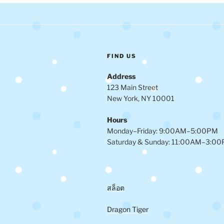
FIND US
Address
123 Main Street
New York, NY 10001
Hours
Monday–Friday: 9:00AM–5:00PM
Saturday & Sunday: 11:00AM–3:0
สล็อต
Dragon Tiger