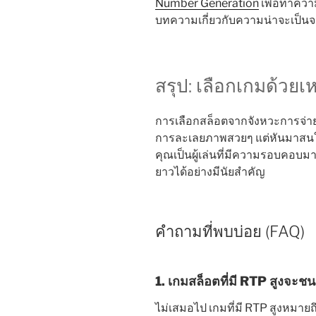
Number Generation
เพื่อทำความ
บทความเกี่ยวกับความน่าจะเป็น
สรุป: เลือกเกมด้วยเห
การเลือกสล็อตจากจังหวะการจ่า
การละเลยภาพสวยๆ แต่หันมาสนใจต
คุณเป็นผู้เล่นที่มีความรอบคอบ
ยาวได้อย่างมีนัยสำคัญ
คำถามที่พบบ่อย (FAQ)
1. เกมสล็อตที่มี RTP สูงจะช
ไม่เสมอไป เกมที่มี RTP สูงหมายถ