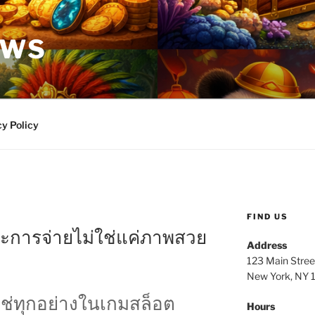
EWS
y Policy
FIND US
วะการจ่ายไม่ใช่แค่ภาพสวย
Address
123 Main Stree
New York, NY
ช่ทุกอย่างในเกมสล็อต
Hours