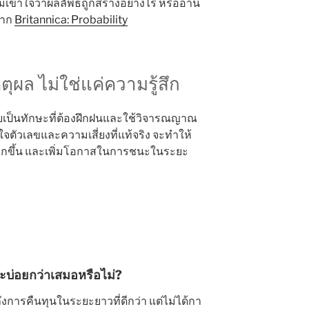
เข้าใจว่าผลลัพธ์ถูกสร้างอย่างไร หรืออ่าน
จาก
Britannica: Probability
ตุผล ไม่ใช่แค่ความรู้สึก
ยเป็นทักษะที่ต้องฝึกฝนและใช้วิจารณญาณ
ัวเลขและความเสี่ยงที่แท้จริง จะทำให้
มากขึ้น และเพิ่มโอกาสในการชนะในระยะ
นะบ่อยกว่าเสมอหรือไม่?
ึงการคืนทุนในระยะยาวที่ดีกว่า แต่ไม่ได้กา