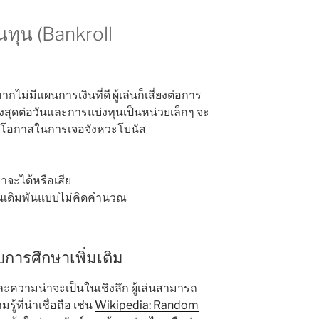
นทุน (Bankroll
ไม่มีแผนการเงินที่ดี ผู้เล่นก็เสี่ยงต่อการ
งสุดต่อวันและการแบ่งทุนเป็นหน่วยเล็กๆ จะ
ิ่มโอกาสในการเจอจังหวะโบนัส
ว่าจะได้หรือเสีย
งินเดิมพันแบบไม่คิดคำนวณ
บการศึกษาเพิ่มเติม
ละความน่าจะเป็นในเชิงลึก ผู้เล่นสามารถ
้ที่น่าเชื่อถือ เช่น
Wikipedia: Random