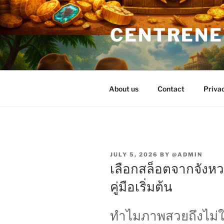
Skip
to
CENTREN
content
About us
Contact
Privac
POSTED
JULY 5, 2026
BY
@ADMIN
ON
เลือกสล็อตจากจังห
คู่มือเริ่มต้น
ทำไมภาพสวยถึงไม่ใ