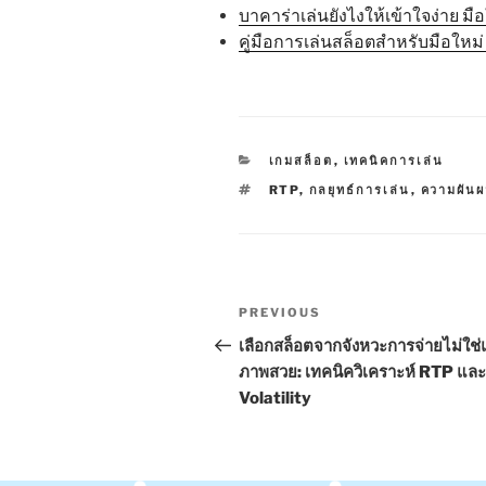
บาคาร่าเล่นยังไงให้เข้าใจง่าย มือใ
คู่มือการเล่นสล็อตสำหรับมือใหม่
CATEGORIES
เกมสล็อต
,
เทคนิคการเล่น
TAGS
RTP
,
กลยุทธ์การเล่น
,
ความผัน
Post
Previous
PREVIOUS
navigation
Post
เลือกสล็อตจากจังหวะการจ่ายไม่ใช่
ภาพสวย: เทคนิควิเคราะห์ RTP และ
Volatility