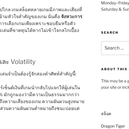
Monday–Frida
Saturday & S
ไปไกล เกมสล็อตหลายเกมมีภาพและเสียงที่
องข้ามหัวใจสำคัญของเกม นั่นคือ
จังหวะการ
ารเลือกเกมเพียงเพราะชอบธีมหรือตัว
่นที่ขาดทุนได้หากไม่เข้าใจกลไกเบื้อง
SEARCH
Search
for:
ะ Volatility
ABOUT THIS 
ู้เล่นจำเป็นต้องรู้จักสองคำศัพท์สำคัญนี้:
This may be a g
your site or in
ร์เซ็นต์เงินที่เกมนำกลับไปแจกให้ผู้เล่นใน
96% มักถูกมองว่ามีความเป็นธรรมมากกว่า
ถึงความเสี่ยงของเกม ความผันผวนสูงหมาย
 ส่วนความผันผวนต่ำหมายถึงชนะบ่อยแต่
สล็อต
Dragon Tiger