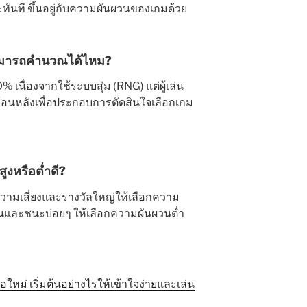
ะทันที ขึ้นอยู่กับความผันผวนของเกมด้วย
งสามารถคำนวณได้ไหม?
นื่องจากใช้ระบบสุ่ม (RNG) แต่ผู้เล่น
อนหลังเพื่อประกอบการตัดสินใจเลือกเกม
ูงหรือต่ำดี?
ความเสี่ยงและรางวัลใหญ่ให้เลือกความ
่นและชนะบ่อยๆ ให้เลือกความผันผวนต่ำ
ม่ เริ่มต้นอย่างไรให้เข้าใจง่ายและเล่น