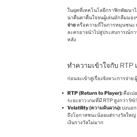
ในยุคที่เทคโนโลยีกราฟิกพัฒนา
น่าตื่นตาตื่นใจจนผู้เล่นมักลืมม
จ่าย
หรือความถี่ในการหมุนชนะ ก
ละครอาจนำไปสู่ประสบการณ์การเล
หลัง
ทำความเข้าใจกับ RTP แล
ก่อนจะเข้าสู่เรื่องจังหวะการจ่าย ผ
RTP (Return to Player):
คือเปอ
ระยะยาว เกมที่มี RTP สูงกว่า 
Volatility (ความผันผวน):
บ่งบอก
ถึงโอกาสชนะน้อยแต่รางวัลใหญ่
เงินรางวัลไม่มาก